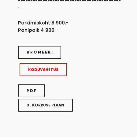
------------------------------------------
-
Parkimiskoht 8 900.-
Panipaik 4 900.-
B R O N E E R I
KODUVAHETUS
P D F
3 . KORRUSE PLAAN