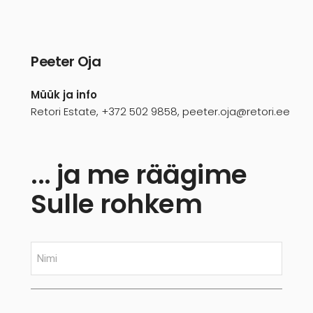
Peeter Oja
Müük ja info
Retori Estate, +372 502 9858, peeter.oja@retori.ee
... ja me räägime
Sulle rohkem
N
i
m
i