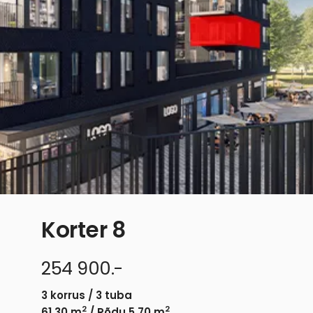
Korter 8
254 900.-
3 korrus / 3 tuba
2
2
61.30 m
/ Rõdu 5.70 m